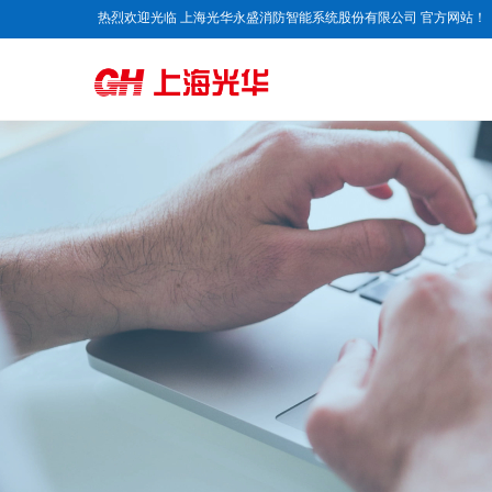
热烈欢迎光临 上海光华永盛消防智能系统股份有限公司 官方网站！