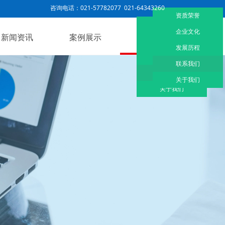
咨询电话：021-57782077 021-64343260
资质荣誉
资质荣誉
企业文化
新闻资讯
案例展示
联系我们
企业文化
发展历程
发展历程
联系我们
联系我们
关于我们
关于我们