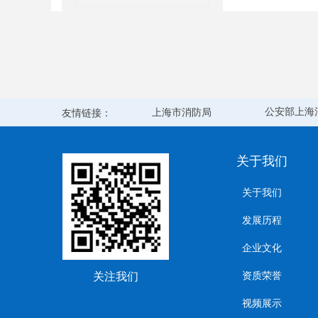
公安部上海
友情链接：
上海市消防局
关于我们
关于我们
发展历程
企业文化
关注我们
资质荣誉
视频展示