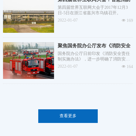
慧消防监控系统，为城市安全保驾护
乌镇峰会首秀 全程助力大会安全保
航。
第四届世界互联网大会于2017年12月3
日-5日在浙江省嘉兴市乌镇召开。
障
2022-01-07
넶
169
聚焦国务院办公厅发布《消防安全
责任制实施办法》
国务院办公厅日前印发《消防安全责任
制实施办法》，进一步明确了消防安全
责任，完善了消防安全责任体系。
2022-01-07
넶
164
查看更多