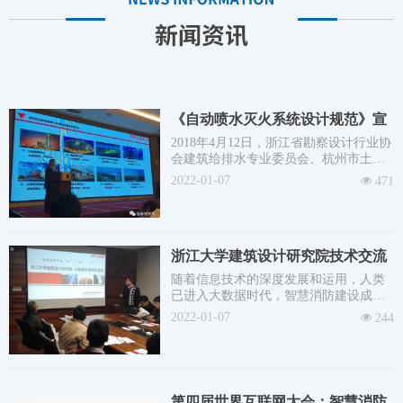
《自动喷水灭火系统设计规范》宣
贯暨浙江省2017年消防纪要技术交
2018年4月12日，浙江省勘察设计行业协
会建筑给排水专业委员会、杭州市土木
流会在杭州成功举行
建筑学会给水排水专业委员会在杭州启
2022-01-07
넶
471
航国际大酒店举办了《自动喷水灭火系
统设计规范》宣贯暨浙江省2017年消防
纪要技术交流会，本次会议由上海远洲
管业科技股份有限公司共同主办和上海
浙江大学建筑设计研究院技术交流
光华永盛消防智能系统股份有限公司协
办。
会
随着信息技术的深度发展和运用，人类
已进入大数据时代，智慧消防建设成为
社会热点。上海光华与浙江大学建筑研
2022-01-07
넶
244
究院于2017年12月17日，举行了智慧消
防产品技术交流会。会上，上海光华提
出了消“水”、“电”、“风”一体化概念与实
施方案。将计算机技术与消防相结合，
从城市建筑设计阶段入手，构筑新型智
第四届世界互联网大会：智慧消防